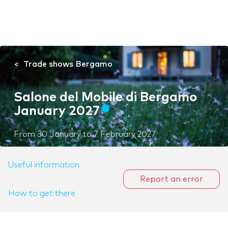
Trade shows Bergamo
Salone del Mobile di Bergamo
January 2027
From
30 January
to
7 February 2027
Useful information
Report an error
How to get there