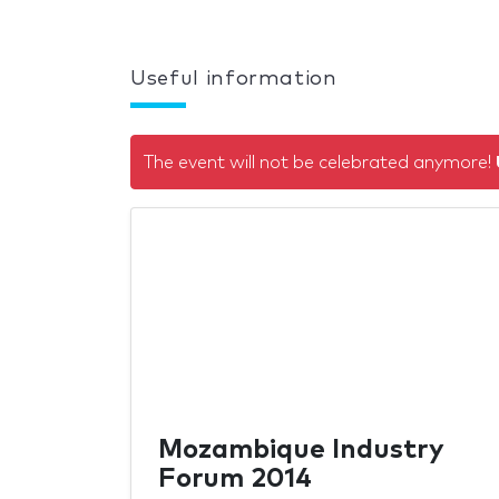
Useful information
The event will not be celebrated anymore!
Mozambique Industry
Forum 2014