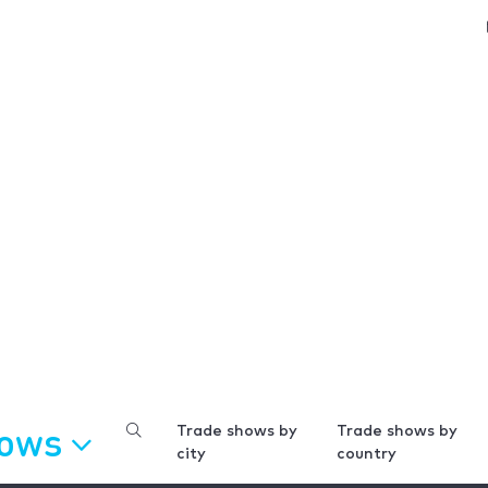
hows
Trade shows by
Trade shows by
city
country