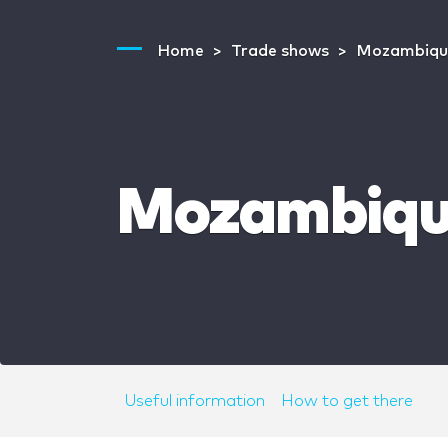
Home
Trade shows
Mozambiqu
Mozambique
Useful information
How to get there