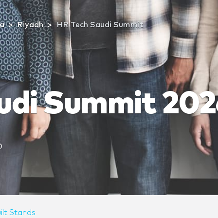
ia
Riyadh
HR Tech Saudi Summit
udi Summit 202
6
ilt Stands