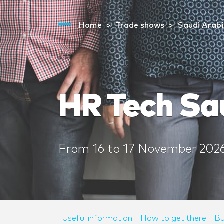
Home
Trade shows
Saudi Arab
HR Tech Sa
From
16
to
17 November 202
Useful information
How to get there
Bu