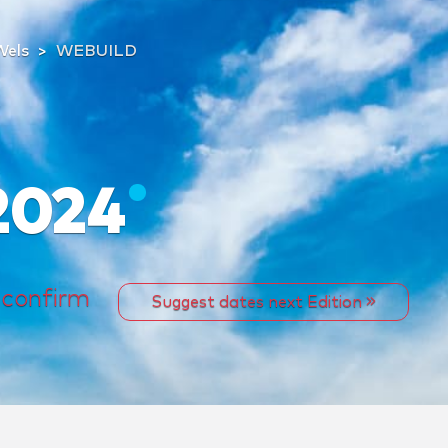
Wels
WEBUILD
2024
 confirm
Suggest dates next Edition