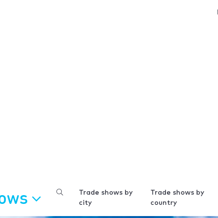
hows
Trade shows by
Trade shows by
city
country