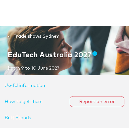
Trade shows Sydney
EduTech Australia 2027
From
9
to
10 June 2027
Useful information
How to get there
Report an error
Built Stands