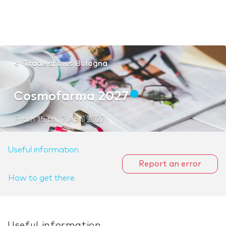
Trade shows Bologna
Cosmofarma 2027
From
15
to
17 April 2027
Useful information
Report an error
How to get there
Useful information