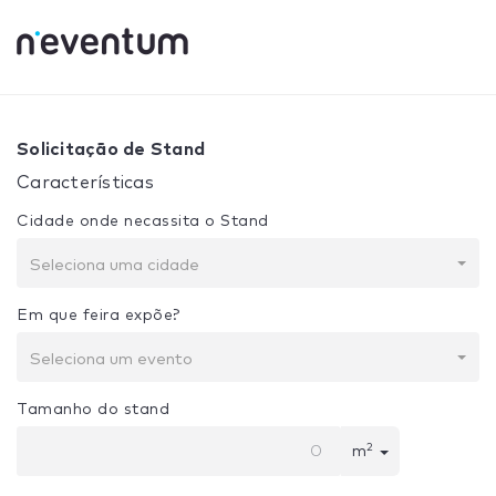
0% Complete
Sua seleção:
Projeto + Construção
Solicitação de Stand
Características
Cidade onde necassita o Stand
Seleciona uma cidade
Em que feira expõe?
Seleciona um evento
Tamanho do stand
2
m