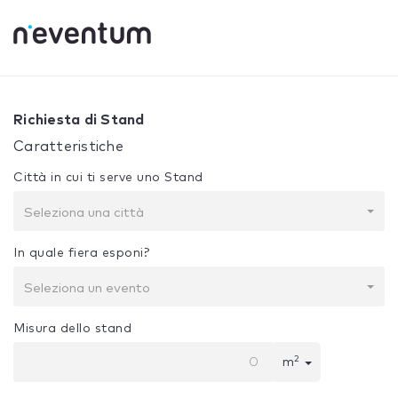
0% Complete
La tua selezione:
Progetto + Costruzione
Richiesta di Stand
Caratteristiche
Città in cui ti serve uno Stand
Seleziona una città
In quale fiera esponi?
Seleziona un evento
Misura dello stand
2
m