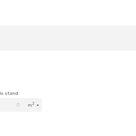
lo stand
2
m