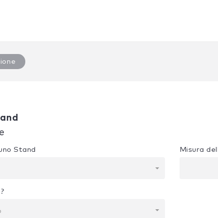
ione
tand
e
e uno Stand
Misura del
i?
o