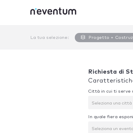
0% Complete
La tua selezione:
Progetto + Costruz
Richiesta di S
Caratteristich
Città in cui ti serv
Seleziona una città
In quale fiera espon
Seleziona un event