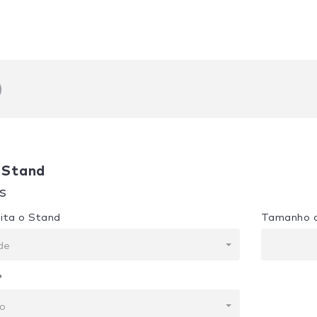
 Stand
s
ita o Stand
Tamanho 
de
?
to