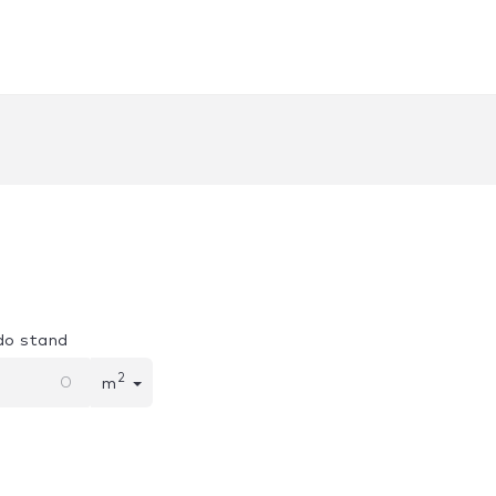
do stand
2
m