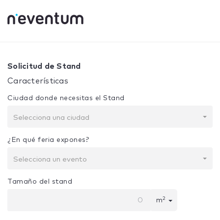
0% Complete
Tu selección:
Diseño + Construcción
Solicitud de Stand
Características
Ciudad donde necesitas el Stand
Selecciona una ciudad
¿En qué feria expones?
Selecciona un evento
Tamaño del stand
2
m