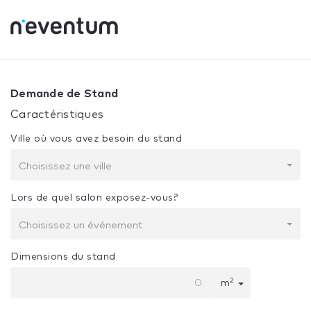
0% Complete
Votre sélection:
Conception + construction
Demande de Stand
Caractéristiques
Ville où vous avez besoin du stand
Choisissez une ville
Lors de quel salon exposez-vous?
Choisissez un événement
Dimensions du stand
2
m