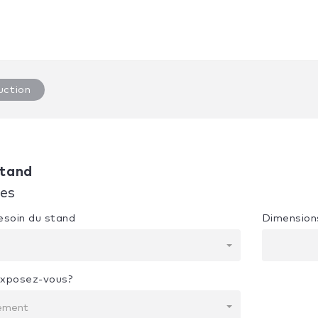
uction
tand
ues
besoin du stand
Dimension
exposez-vous?
nement