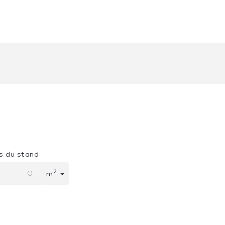
s du stand
2
m