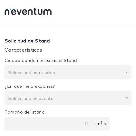
0% Complete
Tu selección:
Diseño + Construcción
Solicitud de Stand
Características
Ciudad donde necesitas el Stand
Selecciona una ciudad
¿En qué feria expones?
Selecciona un evento
Tamaño del stand
2
m