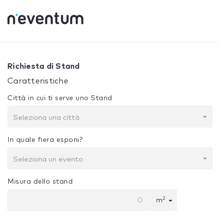
0% Complete
La tua selezione:
Progetto + Costruzione
Richiesta di Stand
Caratteristiche
Città in cui ti serve uno Stand
Seleziona una città
In quale fiera esponi?
Seleziona un evento
Misura dello stand
2
m