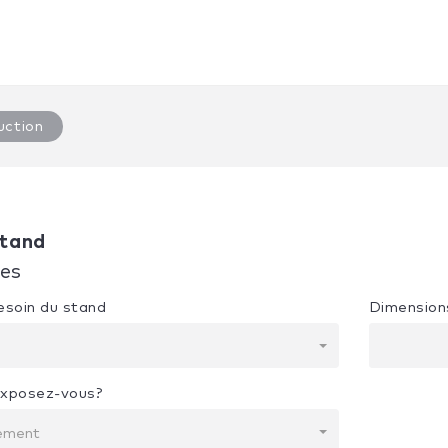
uction
tand
ues
besoin du stand
Dimension
exposez-vous?
nement