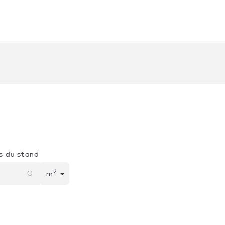
s du stand
2
m