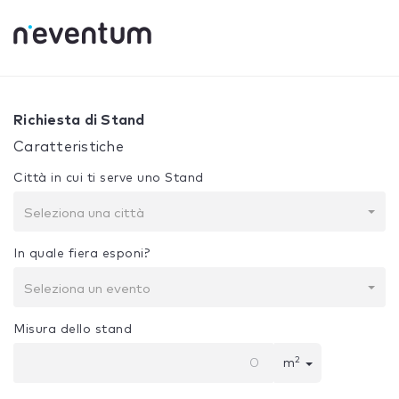
0% Complete
La tua selezione:
Progetto + Costruzione
Richiesta di Stand
Caratteristiche
Città in cui ti serve uno Stand
Seleziona una città
In quale fiera esponi?
Seleziona un evento
Misura dello stand
2
m