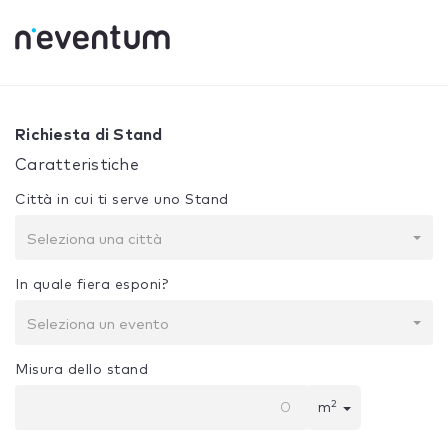
0% Complete
La tua selezione:
Progetto + Costruzione
Richiesta di Stand
Caratteristiche
Città in cui ti serve uno Stand
Seleziona una città
In quale fiera esponi?
Seleziona un evento
Misura dello stand
2
m