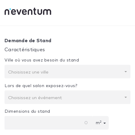
0% Complete
Votre sélection:
Conception + construction
Demande de Stand
Caractéristiques
Ville où vous avez besoin du stand
Choisissez une ville
Lors de quel salon exposez-vous?
Choisissez un événement
Dimensions du stand
2
m