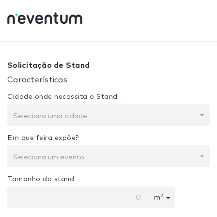
0% Complete
Sua seleção:
Projeto + Construção
Solicitação de Stand
Características
Cidade onde necassita o Stand
Seleciona uma cidade
Em que feira expõe?
Seleciona um evento
Tamanho do stand
2
m