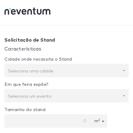
0% Complete
Sua seleção:
Projeto + Construção
Solicitação de Stand
Características
Cidade onde necassita o Stand
Seleciona uma cidade
Em que feira expõe?
Seleciona um evento
Tamanho do stand
2
m