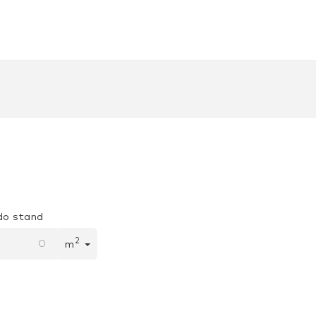
do stand
2
m