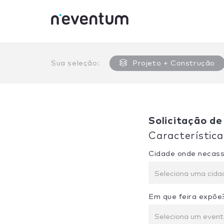
0% Complete
Sua seleção:
Projeto + Construção
Solicitação de
Característica
Cidade onde necass
Seleciona uma cida
Em que feira expõe
Seleciona um even