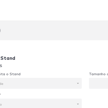
 Stand
s
ita o Stand
Tamanho 
de
?
to