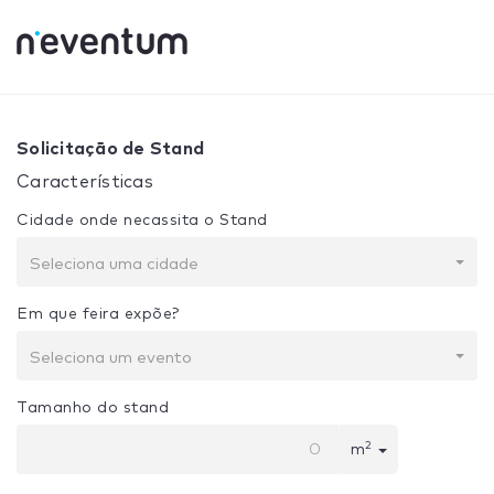
0% Complete
Sua seleção:
Projeto + Construção
Solicitação de Stand
Características
Cidade onde necassita o Stand
Seleciona uma cidade
Em que feira expõe?
Seleciona um evento
Tamanho do stand
2
m