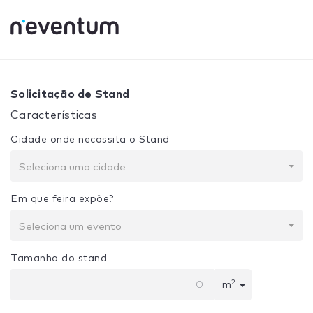
0% Complete
Sua seleção:
Projeto + Construção
Solicitação de Stand
Características
Cidade onde necassita o Stand
Seleciona uma cidade
Em que feira expõe?
Seleciona um evento
Tamanho do stand
2
m