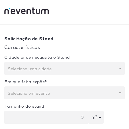
0% Complete
Sua seleção:
Projeto + Construção
Solicitação de Stand
Características
Cidade onde necassita o Stand
Seleciona uma cidade
Em que feira expõe?
Seleciona um evento
Tamanho do stand
2
m