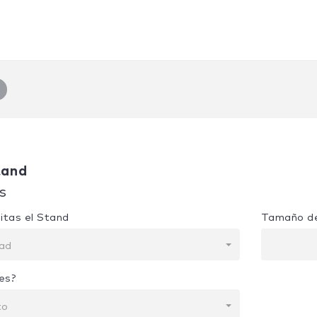
tand
s
itas el Stand
Tamaño de
dad
es?
to