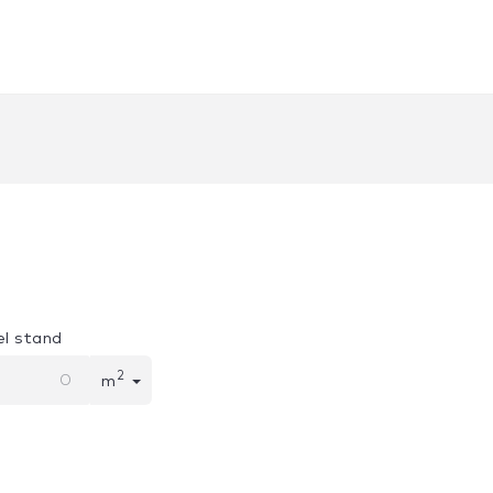
l stand
2
m