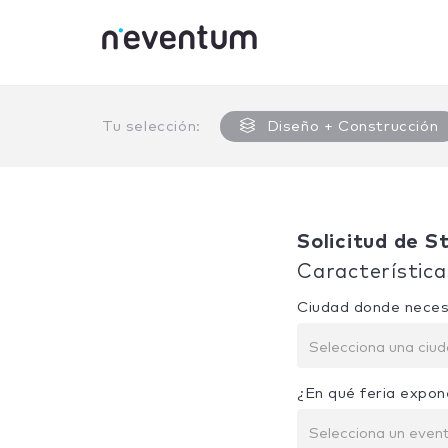
0% Complete
Tu selección:
Diseño + Construcción
Solicitud de S
Característica
Ciudad donde neces
Selecciona una ciu
¿En qué feria expon
Selecciona un even