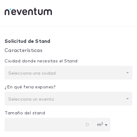
0% Complete
Tu selección:
Diseño + Construcción
Solicitud de Stand
Características
Ciudad donde necesitas el Stand
Selecciona una ciudad
¿En qué feria expones?
Selecciona un evento
Tamaño del stand
2
m