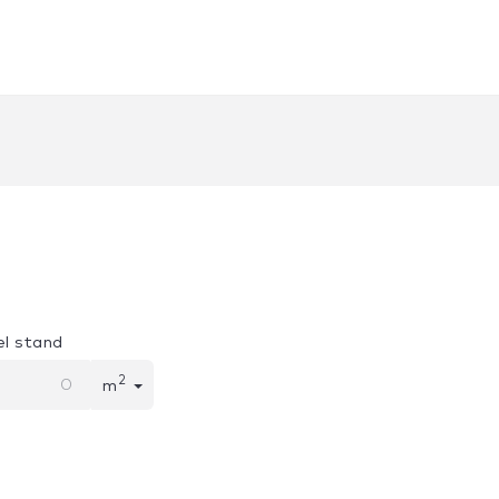
l stand
2
m