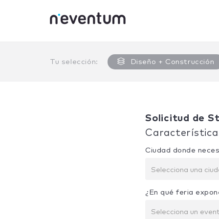
0% Complete
Tu selección:
Diseño + Construcción
Solicitud de S
Característica
Ciudad donde neces
Selecciona una ciu
¿En qué feria expon
Selecciona un even