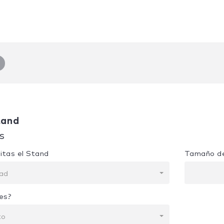
tand
s
itas el Stand
Tamaño de
dad
es?
to