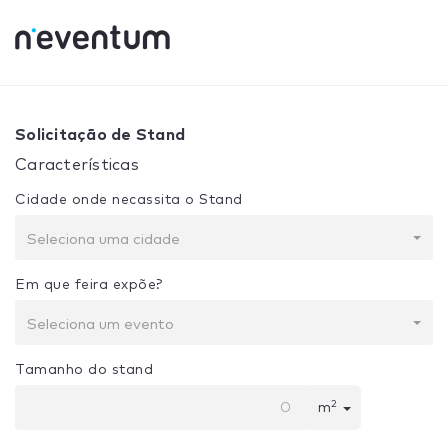
0% Complete
Sua seleção:
Projeto + Construção
Solicitação de Stand
Características
Cidade onde necassita o Stand
Seleciona uma cidade
Em que feira expõe?
Seleciona um evento
Tamanho do stand
2
m