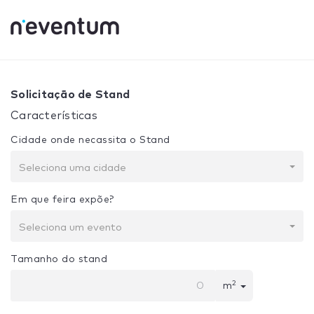
0% Complete
Sua seleção:
Projeto + Construção
Solicitação de Stand
Características
Cidade onde necassita o Stand
Seleciona uma cidade
Em que feira expõe?
Seleciona um evento
Tamanho do stand
2
m