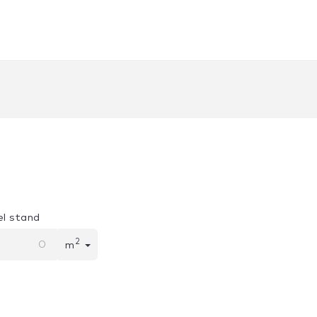
l stand
2
m