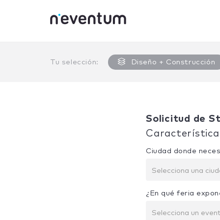
0% Complete
Tu selección:
Diseño + Construcción
Solicitud de S
Característica
Ciudad donde neces
Selecciona una ciu
¿En qué feria expon
Selecciona un even