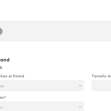
tand
s
itas el Stand
Tamaño de
dad
es?
to