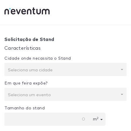
0% Complete
Sua seleção:
Projeto + Construção
Solicitação de Stand
Características
Cidade onde necassita o Stand
Seleciona uma cidade
Em que feira expõe?
Seleciona um evento
Tamanho do stand
2
m