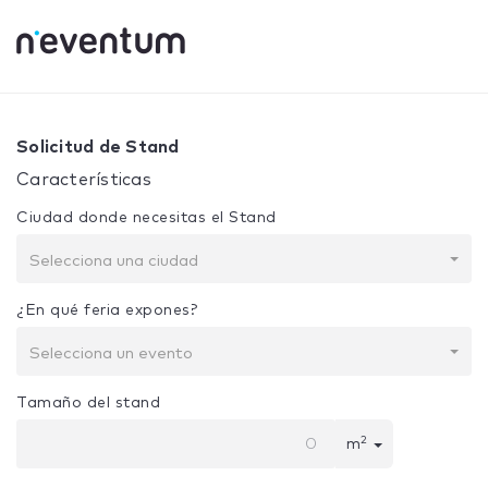
0% Complete
Tu selección:
Diseño + Construcción
Solicitud de Stand
Características
Ciudad donde necesitas el Stand
Selecciona una ciudad
¿En qué feria expones?
Selecciona un evento
Tamaño del stand
2
m