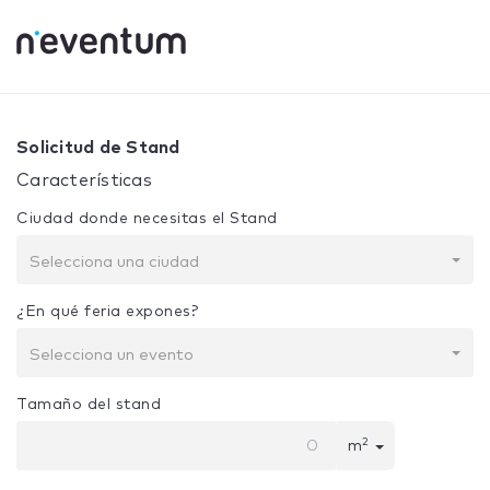
0% Complete
Tu selección:
Diseño + Construcción
Solicitud de Stand
Características
Ciudad donde necesitas el Stand
Selecciona una ciudad
¿En qué feria expones?
Selecciona un evento
Tamaño del stand
2
m