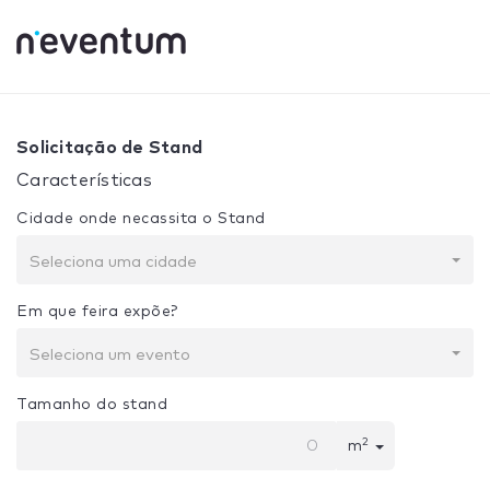
0% Complete
Sua seleção:
Projeto + Construção
Solicitação de Stand
Características
Cidade onde necassita o Stand
Seleciona uma cidade
Em que feira expõe?
Seleciona um evento
Tamanho do stand
2
m