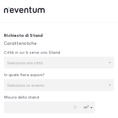
0% Complete
La tua selezione:
Progetto + Costruzione
Richiesta di Stand
Caratteristiche
Città in cui ti serve uno Stand
Seleziona una città
In quale fiera esponi?
Seleziona un evento
Misura dello stand
2
m