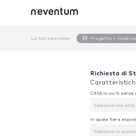
0% Complete
La tua selezione:
Progetto + Costruz
Richiesta di S
Caratteristich
Città in cui ti serv
Seleziona una città
In quale fiera espon
Seleziona un event