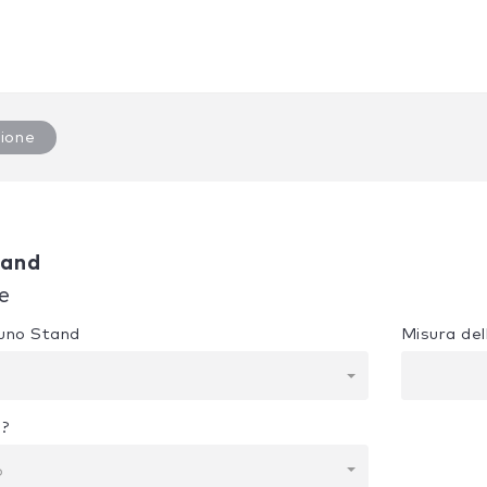
ione
tand
e
e uno Stand
Misura del
i?
o