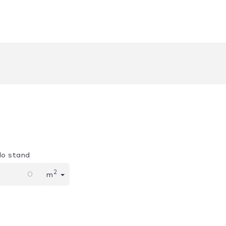
lo stand
2
m