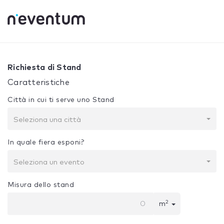
0% Complete
La tua selezione:
Progetto + Costruzione
Richiesta di Stand
Caratteristiche
Città in cui ti serve uno Stand
Seleziona una città
In quale fiera esponi?
Seleziona un evento
Misura dello stand
2
m