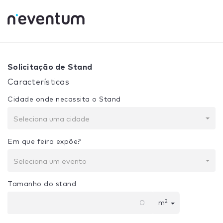
0% Complete
Sua seleção:
Projeto + Construção
Solicitação de Stand
Características
Cidade onde necassita o Stand
Seleciona uma cidade
Em que feira expõe?
Seleciona um evento
Tamanho do stand
2
m