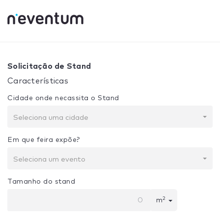
0% Complete
Sua seleção:
Projeto + Construção
Solicitação de Stand
Características
Cidade onde necassita o Stand
Seleciona uma cidade
Em que feira expõe?
Seleciona um evento
Tamanho do stand
2
m