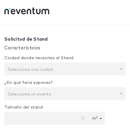
0% Complete
Tu selección:
Diseño + Construcción
Solicitud de Stand
Características
Ciudad donde necesitas el Stand
Selecciona una ciudad
¿En qué feria expones?
Selecciona un evento
Tamaño del stand
2
m