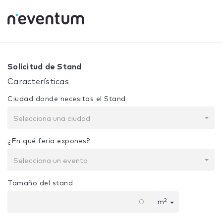
0% Complete
Tu selección:
Diseño + Construcción
Solicitud de Stand
Características
Ciudad donde necesitas el Stand
Selecciona una ciudad
¿En qué feria expones?
Selecciona un evento
Tamaño del stand
2
m