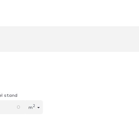
l stand
2
m