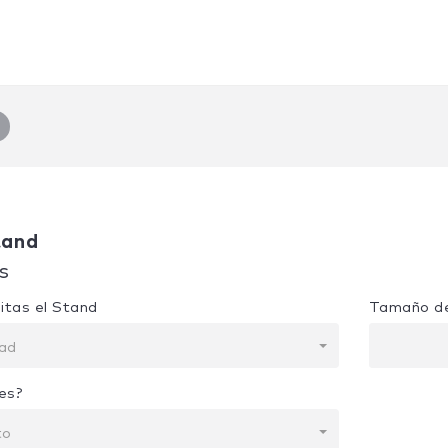
tand
s
itas el Stand
Tamaño de
dad
es?
to