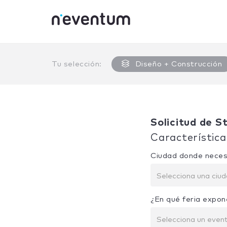
0% Complete
Tu selección:
Diseño + Construcción
Solicitud de S
Característica
Ciudad donde neces
Selecciona una ciu
¿En qué feria expon
Selecciona un even