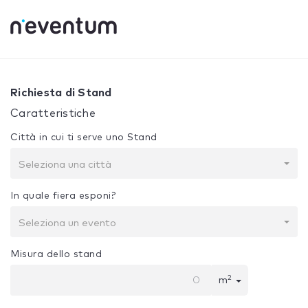
0% Complete
La tua selezione:
Progetto + Costruzione
Richiesta di Stand
Caratteristiche
Città in cui ti serve uno Stand
Seleziona una città
In quale fiera esponi?
Seleziona un evento
Misura dello stand
2
m