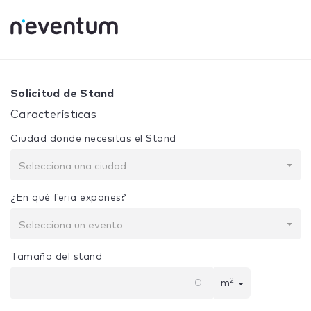
0% Complete
Tu selección:
Diseño + Construcción
Solicitud de Stand
Características
Ciudad donde necesitas el Stand
Selecciona una ciudad
¿En qué feria expones?
Selecciona un evento
Tamaño del stand
2
m