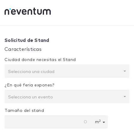
0% Complete
Tu selección:
Diseño + Construcción
Solicitud de Stand
Características
Ciudad donde necesitas el Stand
Selecciona una ciudad
¿En qué feria expones?
Selecciona un evento
Tamaño del stand
2
m