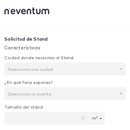
0% Complete
Tu selección:
Diseño + Construcción
Solicitud de Stand
Características
Ciudad donde necesitas el Stand
Selecciona una ciudad
¿En qué feria expones?
Selecciona un evento
Tamaño del stand
2
m