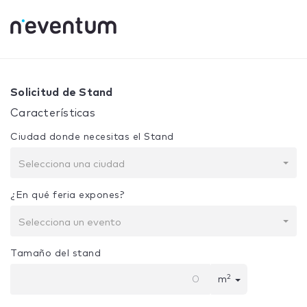
0% Complete
Tu selección:
Diseño + Construcción
Solicitud de Stand
Características
Ciudad donde necesitas el Stand
Selecciona una ciudad
¿En qué feria expones?
Selecciona un evento
Tamaño del stand
2
m