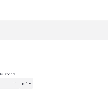
do stand
2
m