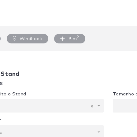
2
Windhoek
9 m
 Stand
s
ita o Stand
Tamanho 
×
?
to