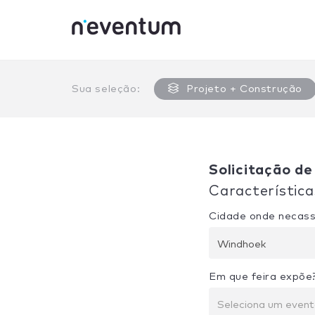
0% Complete
Sua seleção:
Projeto + Construção
Solicitação de
Característica
Cidade onde necass
Windhoek
Em que feira expõe
Seleciona um even