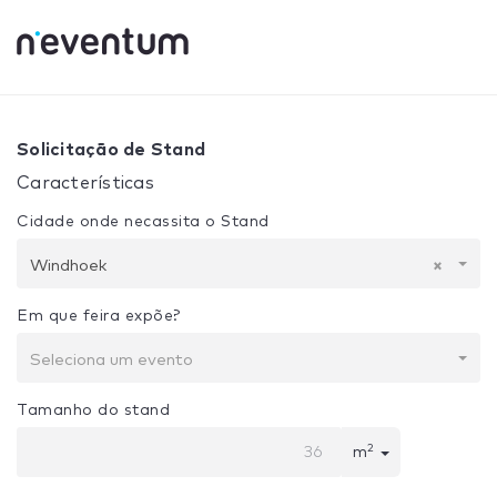
0% Complete
Sua seleção:
Projeto + Construção
Windho
Solicitação de Stand
Características
Cidade onde necassita o Stand
Windhoek
×
Em que feira expõe?
Seleciona um evento
Tamanho do stand
2
m